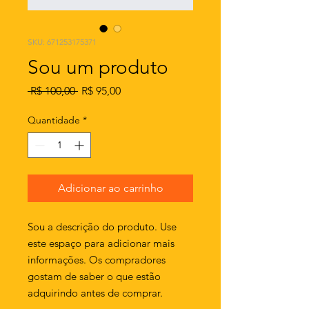
SKU: 671253175371
Sou um produto
Preço
Preço
 R$ 100,00 
R$ 95,00
normal
promocional
Quantidade
*
Adicionar ao carrinho
Sou a descrição do produto. Use 
este espaço para adicionar mais 
informações. Os compradores 
gostam de saber o que estão 
adquirindo antes de comprar.