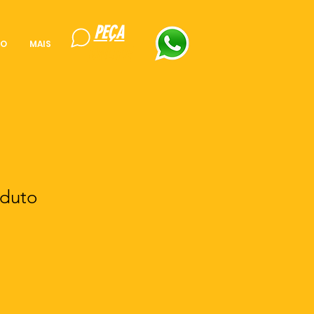
PEÇA
TO
MAIS
ONLINE
duto