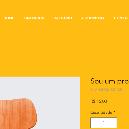
HOME
TAMANHOS
CARDÁPIO
A CHOPPANA
CONTA
Sou um pro
SKU: 36523641234523
Preço
R$ 15,00
Quantidade
*