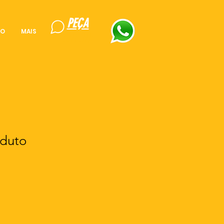
PEÇA
TO
MAIS
ONLINE
duto