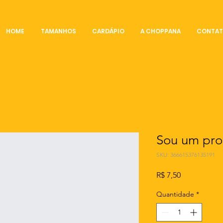
HOME
TAMANHOS
CARDÁPIO
A CHOPPANA
CONTA
Sou um pro
SKU: 366615376135191
Preço
R$ 7,50
Quantidade
*